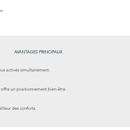
ne
AVANTAGES PRINCIPAUX
ACCESSOIRES EN OPTION
ous activés simultanément.
i offre un positionnement bien-être
lleur des conforts.